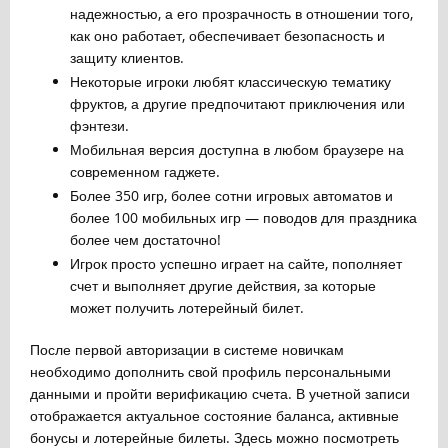
надежностью, а его прозрачность в отношении того,
как оно работает, обеспечивает безопасность и
защиту клиентов.
Некоторые игроки любят классическую тематику
фруктов, а другие предпочитают приключения или
фэнтези.
Мобильная версия доступна в любом браузере на
современном гаджете.
Более 350 игр, более сотни игровых автоматов и
более 100 мобильных игр — поводов для праздника
более чем достаточно!
Игрок просто успешно играет на сайте, пополняет
счет и выполняет другие действия, за которые
может получить лотерейный билет.
После первой авторизации в системе новичкам
необходимо дополнить свой профиль персональными
данными и пройти верификацию счета. В учетной записи
отображается актуальное состояние баланса, активные
бонусы и лотерейные билеты. Здесь можно посмотреть