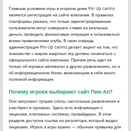
Главным условием игры в игорном доме Pin Up casino
является регистрация на сайте компании. В правилах
платформы указано, что только зарегистрированные
пользователи могут совершать ставки на реальные
деньги, проводить финансовые операция и пользоваться
всеми привилегиями клуба. В свою очередь
администрация Pin-Up casino делает акцент на том, что
знакомство с миром азартных игр должно начинаться с
официального сайта компании. Причем речь идет не
только об игровых автоматах и других развлечениях, но и
об информационном блоке, включающем в себя много
полезной информации.
Почему игроки выбирают сайт Пин-Ап?
Они запускают лучшие слоты, настольные развлечения и
участвуют в турнирах. Здесь есть информация о
лицензии, платежных системах, провайдерах. В этом
разделе доступна ссылка на регулятора, который выдал
лицензию. Играть в игры казино — обычная привычка для