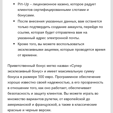
Pin-Up – лицензионное казино, которое радует
клиентов сертифицированными слотами и
бонусами.
После внесения указанных данных, вам останется
только подтвердить создание аккаунта, перейдя по
ссылке, которая будет отправлена вам на
указанный адрес электронной почты.
Кроме того, вы можете воспользоваться
эксклюзивными акциями, которые проводятся время
от времени.
Приветственный бонус метко назван «Супер
эксклюзивный бонус» и имеет максимальную сумму
бонуса в размере 500 евро. Программное обеспечение
хорошо известно своей надежностью, а его прозрачность
в отношении того, как оно работает, обеспечивает
безопасность и защиту клиентов. Вы можете играть во
множество вариантов рулетки, от европейской до
американской и французской, а также в классические
красные и черные версии.