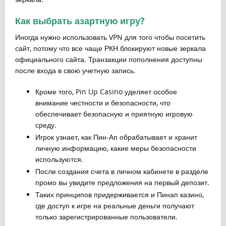
Как выбрать азартную игру?
Иногда нужно использовать VPN для того чтобы посетить
сайт, потому что все чаще РКН блокируют новые зеркала
официального сайта. Транзакции пополнения доступны
после входа в свою учетную запись.
Кроме того, Pin Up Casino уделяет особое
внимание честности и безопасности, что
обеспечивает безопасную и приятную игровую
среду.
Игрок узнает, как Пин-Ап обрабатывает и хранит
личную информацию, какие меры безопасности
используются.
После создания счета в личном кабинете в разделе
промо вы увидите предложения на первый депозит.
Таких принципов придерживается и Пинап казино,
где доступ к игре на реальные деньги получают
только зарегистрированные пользователи.