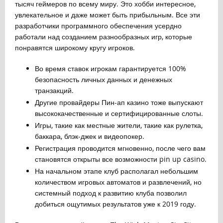
тысяч геймеров по всему миру. Это хобби интересное,
увлекательное и даже может быть прибыльным. Все эти
разработчики программного обеспечения усердно
работали над созданием разнообразных игр, которые
понравятся широкому кругу игроков.
Во время ставок игрокам гарантируется 100%
безопасность личных данных и денежных
транзакций.
Другие провайдеры Пин-ап казино тоже выпускают
высококачественные и сертифицированные слоты.
Игры, такие как местные жители, такие как рулетка,
баккара, блэк-джек и видеопокер.
Регистрация проводится мгновенно, после чего вам
становятся открыты все возможности pin up casino.
На начальном этапе клуб располагал небольшим
количеством игровых автоматов и развлечений, но
системный подход к развитию клуба позволил
добиться ощутимых результатов уже к 2019 году.