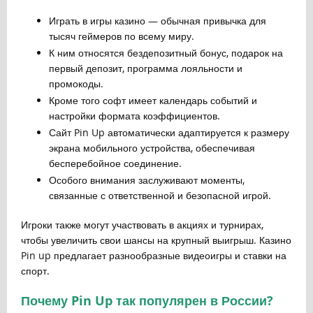
Играть в игры казино — обычная привычка для
тысяч геймеров по всему миру.
К ним относятся бездепозитный бонус, подарок на
первый депозит, программа лояльности и
промокоды.
Кроме того софт имеет календарь событий и
настройки формата коэффициентов.
Сайт Pin Up автоматически адаптируется к размеру
экрана мобильного устройства, обеспечивая
бесперебойное соединение.
Особого внимания заслуживают моменты,
связанные с ответственной и безопасной игрой.
Игроки также могут участвовать в акциях и турнирах,
чтобы увеличить свои шансы на крупный выигрыш. Казино
Pin up предлагает разнообразные видеоигры и ставки на
спорт.
Почему Pin Up так популярен в России?