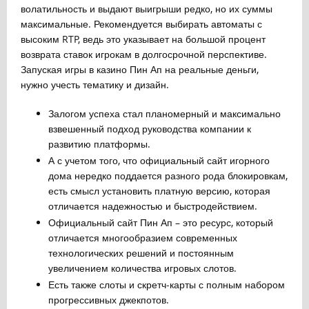
волатильность и выдают выигрыши редко, но их суммы
максимальные. Рекомендуется выбирать автоматы с
высоким RTP, ведь это указывает на большой процент
возврата ставок игрокам в долгосрочной перспективе.
Запуская игры в казино Пин Ап на реальные деньги,
нужно учесть тематику и дизайн.
Залогом успеха стал планомерный и максимально
взвешенный подход руководства компании к
развитию платформы.
А с учетом того, что официальный сайт игорного
дома нередко поддается разного рода блокировкам,
есть смысл установить платную версию, которая
отличается надежностью и быстродействием.
Официальный сайт Пин Ап – это ресурс, который
отличается многообразием современных
технологических решений и постоянным
увеличением количества игровых слотов.
Есть также слоты и скретч-карты с полным набором
прогрессивных джекпотов.