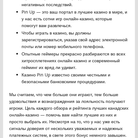
негативных последствий.
Pin Up — это ваш портал в лучшее казино в мире, и
у нас есть сотни игр онлайн-казино, которые
помогут вам развлечься.
Чтобы играть в казино, вы должны
зарегистрироваться, указав свой адрес электронной
почты или номер мобильного телефона.
Опытные геймеры прекрасно разбираются во всех
хитросплетениях онлайн казино и современный
гейминг их вряд ли удивит.
Казино Pin Up известно своими честными и
безопасными банковскими процедурами.
Мы считаем, что чем больше они играют, тем больше
удовольствия и вознаграждения за лояльность получают
игроки. Цель каждого обзора и рейтинга лучших канадских
онлайн-казино — помочь вам найти лучшие из них и
просто выбрать их. Несмотря на то, что у нас уже есть
сигналы доверия от нескольких уважаемых и надежных
платежных систем, в свете этого бонус немного завышен.