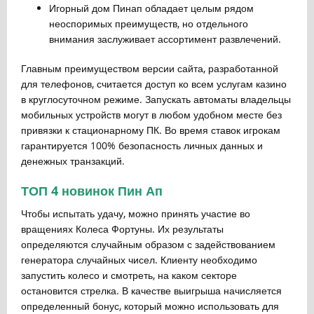
Игорный дом Пинап обладает целым рядом
неоспоримых преимуществ, но отдельного
внимания заслуживает ассортимент развлечений.
Главным преимуществом версии сайта, разработанной
для телефонов, считается доступ ко всем услугам казино
в круглосуточном режиме. Запускать автоматы владельцы
мобильных устройств могут в любом удобном месте без
привязки к стационарному ПК. Во время ставок игрокам
гарантируется 100% безопасность личных данных и
денежных транзакций.
ТОП 4 новинок Пин Ап
Чтобы испытать удачу, можно принять участие во
вращениях Колеса Фортуны. Их результаты
определяются случайным образом с задействованием
генератора случайных чисел. Клиенту необходимо
запустить колесо и смотреть, на каком секторе
остановится стрелка. В качестве выигрыша начисляется
определенный бонус, который можно использовать для